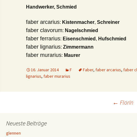
Handwerker, Schmied
faber arcarius
:
Kistenmacher
,
Schreiner
faber clavorum
:
Nagelschmied
faber ferrarius
:
Eisenschmied
,
Hufschmied
faber lignarius
:
Zimmermann
faber murarius
:
Maurer
16. Januar 2014
F
Faber
,
faber arcarius
,
faber 
lignarius
,
faber murarius
Beitrags-
←
Florin
Navigation
Neueste Beiträge
glennen