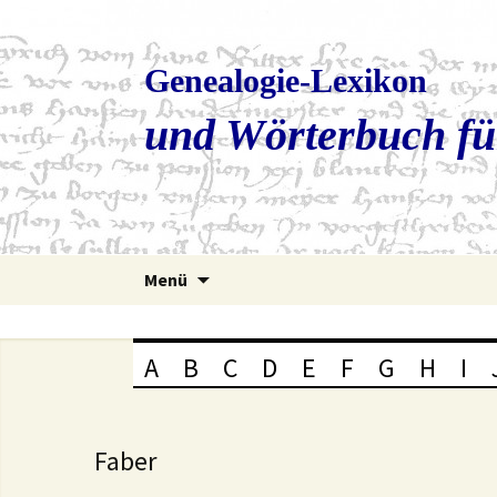
Genealogie-Lexikon
und Wörterbuch fü
Zum
Menü
Inhalt
springen
A
B
C
D
E
F
G
H
I
Faber