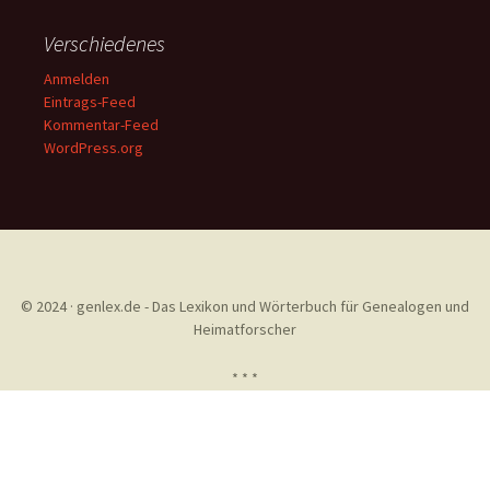
Verschiedenes
Anmelden
Eintrags-Feed
Kommentar-Feed
WordPress.org
© 2024 · genlex.de - Das Lexikon und Wörterbuch für Genealogen und
Heimatforscher
* * *