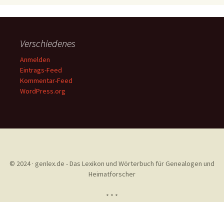
Verschiedenes
Anmelden
Eintrags-Feed
Kommentar-Feed
WordPress.org
© 2024 · genlex.de - Das Lexikon und Wörterbuch für Genealogen und
Heimatforscher
* * *