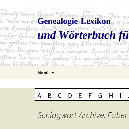
Genealogie-Lexikon
und Wörterbuch fü
Zum
Menü
Inhalt
springen
A
B
C
D
E
F
G
H
I
Schlagwort-Archive: Faber