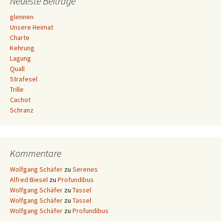
Neueste Beiträge
glennen
Unsere Heimat
Charte
Kehrung
Lagung
Quall
Strafesel
Trille
Cachot
Schranz
Kommentare
Wolfgang Schäfer
zu
Serenes
Alfred Biesel
zu
Profundibus
Wolfgang Schäfer
zu
Tassel
Wolfgang Schäfer
zu
Tassel
Wolfgang Schäfer
zu
Profundibus