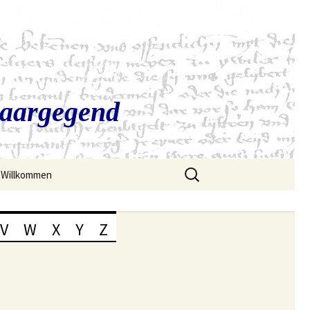
Saargegend
Suchen
Willkommen
nach:
V
W
X
Y
Z