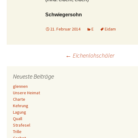
Schwiegersohn
21. Februar 2014
E
Eidam
Beitrags-
←
Eichenlohschäler
Navigation
Neueste Beiträge
glennen
Unsere Heimat
Charte
Kehrung
Lagung
Quall
Strafesel
Trille