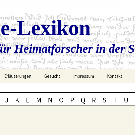
ie-Lexikon
ür Heimatforscher in der 
Erläuterungen
Gesucht
Impressum
Kontakt
J
K
L
M
N
O
P
Q
R
S
T
U