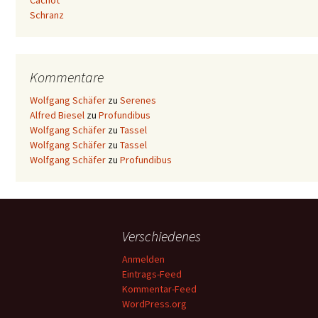
Cachot
Schranz
Kommentare
Wolfgang Schäfer
zu
Serenes
Alfred Biesel
zu
Profundibus
Wolfgang Schäfer
zu
Tassel
Wolfgang Schäfer
zu
Tassel
Wolfgang Schäfer
zu
Profundibus
Verschiedenes
Anmelden
Eintrags-Feed
Kommentar-Feed
WordPress.org