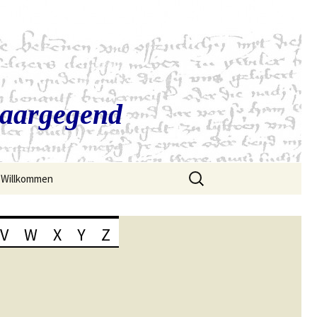
Saargegend
Suchen
Willkommen
nach:
V
W
X
Y
Z