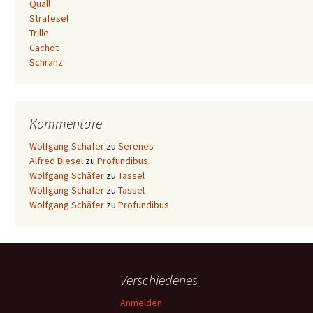
Quall
Strafesel
Trille
Cachot
Schranz
Kommentare
Wolfgang Schäfer
zu
Serenes
Alfred Biesel
zu
Profundibus
Wolfgang Schäfer
zu
Tassel
Wolfgang Schäfer
zu
Tassel
Wolfgang Schäfer
zu
Profundibus
Verschiedenes
Anmelden