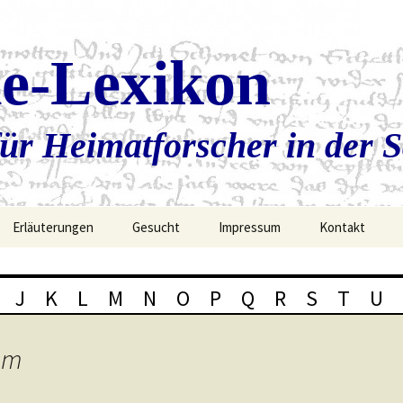
ie-Lexikon
ür Heimatforscher in der 
Erläuterungen
Gesucht
Impressum
Kontakt
J
K
L
M
N
O
P
Q
R
S
T
U
am