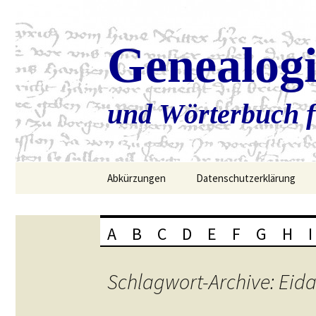
Genealog
und Wörterbuch f
Zum
Abkürzungen
Datenschutzerklärung
Inhalt
springen
A
B
C
D
E
F
G
H
I
Schlagwort-Archive: Eid