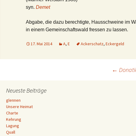
syn.
Demet
Abgabe, die dazu berechtigte, Hausschweine im W
in einem Gemeinschaftswald fressen zu lassen.
17. Mai 2014
A
,
E
Ackerschatz
,
Eckergeld
Beitrags-
←
Donati
Navigation
Neueste Beiträge
glennen
Unsere Heimat
Charte
Kehrung
Lagung
Quall