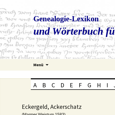
Genealogie-Lexikon
und Wörterbuch fü
Zum
Menü
Inhalt
springen
A
B
C
D
E
F
G
H
I
Eckergeld, Ackerschatz
(Marmer Weistum 1583)