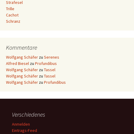
Strafesel
Trille
Cachot
Schranz
Kommentare
Wolfgang Schäfer
zu
Serenes
Alfred Biesel
zu
Profundibus
Wolfgang Schäfer
zu
Tassel
Wolfgang Schäfer
zu
Tassel
Wolfgang Schäfer
zu
Profundibus
Verschiedenes
Anmelden
Eintrags-Feed