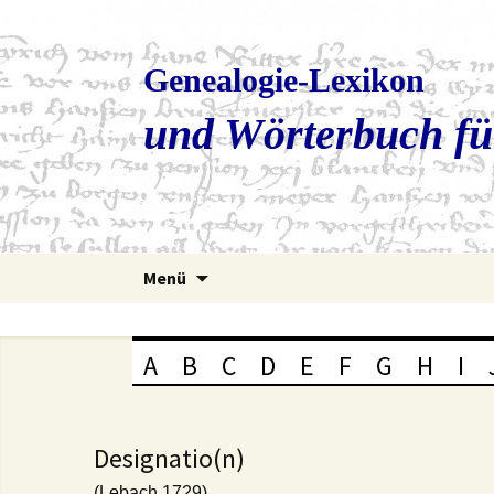
Genealogie-Lexikon
und Wörterbuch fü
Zum
Menü
Inhalt
springen
A
B
C
D
E
F
G
H
I
Designatio(n)
(Lebach 1729)