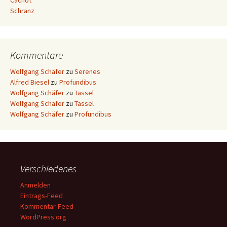
Cachot
Schranz
Kommentare
Wolfgang Schäfer
zu
Serenes
Alfred Biesel
zu
Profundibus
Wolfgang Schäfer
zu
Tassel
Wolfgang Schäfer
zu
Tassel
Wolfgang Schäfer
zu
Profundibus
Verschiedenes
Anmelden
Eintrags-Feed
Kommentar-Feed
WordPress.org