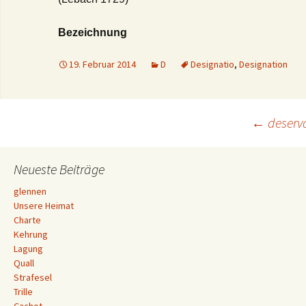
Bezeichnung
19. Februar 2014
D
Designatio
,
Designation
Beitrags-
←
deserv
Navigation
Neueste Beiträge
glennen
Unsere Heimat
Charte
Kehrung
Lagung
Quall
Strafesel
Trille