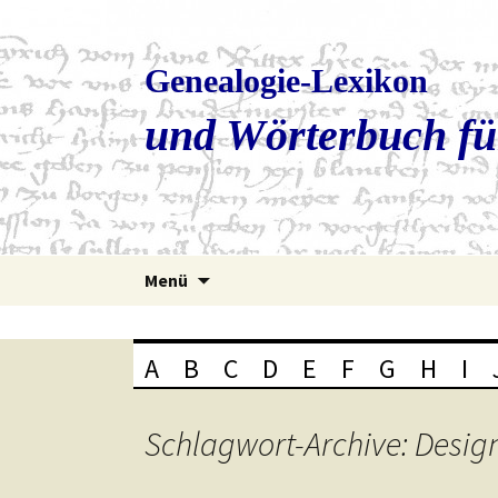
Genealogie-Lexikon
und Wörterbuch fü
Zum
Menü
Inhalt
springen
A
B
C
D
E
F
G
H
I
Schlagwort-Archive: Desig