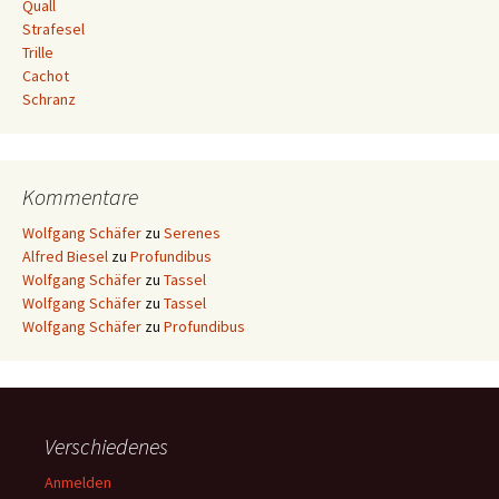
Quall
Strafesel
Trille
Cachot
Schranz
Kommentare
Wolfgang Schäfer
zu
Serenes
Alfred Biesel
zu
Profundibus
Wolfgang Schäfer
zu
Tassel
Wolfgang Schäfer
zu
Tassel
Wolfgang Schäfer
zu
Profundibus
Verschiedenes
Anmelden