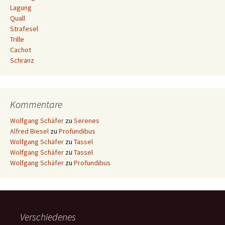
Lagung
Quall
Strafesel
Trille
Cachot
Schranz
Kommentare
Wolfgang Schäfer
zu
Serenes
Alfred Biesel
zu
Profundibus
Wolfgang Schäfer
zu
Tassel
Wolfgang Schäfer
zu
Tassel
Wolfgang Schäfer
zu
Profundibus
Verschiedenes