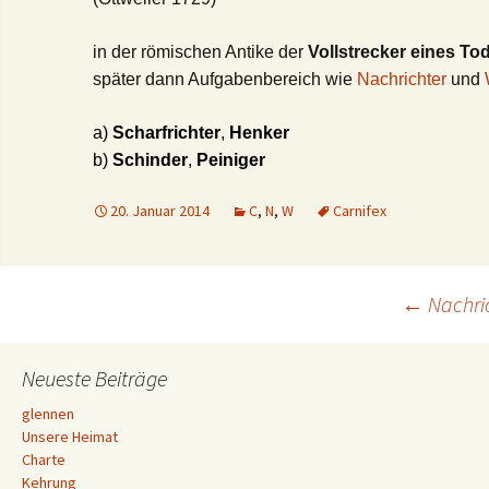
in der römischen Antike der
Vollstrecker eines Tod
später dann Aufgabenbereich wie
Nachrichter
und
a)
Scharfrichter
,
Henker
b)
Schinder
,
Peiniger
20. Januar 2014
C
,
N
,
W
Carnifex
Beitrags-
←
Nachri
Navigation
Neueste Beiträge
glennen
Unsere Heimat
Charte
Kehrung