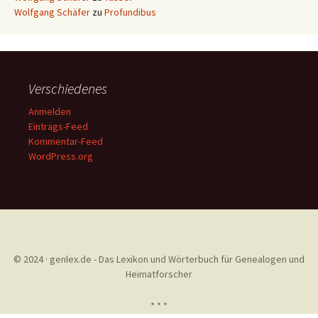
Wolfgang Schäfer
zu
Profundibus
Verschiedenes
Anmelden
Eintrags-Feed
Kommentar-Feed
WordPress.org
© 2024 · genlex.de - Das Lexikon und Wörterbuch für Genealogen und
Heimatforscher
* * *