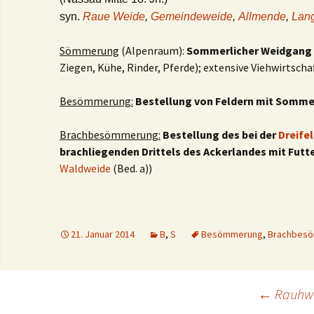
syn.
Raue Weide
,
Gemeindeweide
,
Allmende
,
Lan
Sömmerung
(Alpenraum):
Sommerlicher Weidgang 
Ziegen, Kühe, Rinder, Pferde); extensive Viehwirtscha
Besömmerung:
Bestellung von Feldern mit Somm
Brachbesömmerung:
Bestellung des bei der
Dreife
brachliegenden Drittels des Ackerlandes mit Futt
Waldweide
(Bed. a))
21. Januar 2014
B
,
S
Besömmerung
,
Brachbes
Beitrags-
←
Rauhw