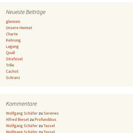
Navigation
Neueste Beiträge
glennen
Unsere Heimat
Charte
Kehrung
Lagung
Quall
Strafesel
Trille
Cachot
Schranz
Kommentare
Wolfgang Schäfer
zu
Serenes
Alfred Biesel
zu
Profundibus
Wolfgang Schäfer
zu
Tassel
Wolfgang Schäfer
zu
Tassel