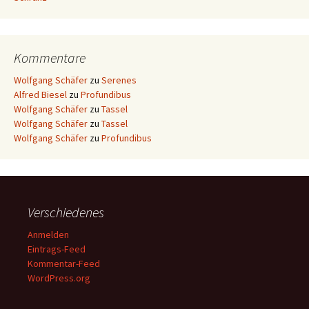
Kommentare
Wolfgang Schäfer
zu
Serenes
Alfred Biesel
zu
Profundibus
Wolfgang Schäfer
zu
Tassel
Wolfgang Schäfer
zu
Tassel
Wolfgang Schäfer
zu
Profundibus
Verschiedenes
Anmelden
Eintrags-Feed
Kommentar-Feed
WordPress.org