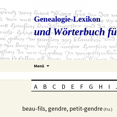
Genealogie-Lexikon
und Wörterbuch fü
Zum
Menü
Inhalt
springen
A
B
C
D
E
F
G
H
I
beau-fils, gendre, petit-gendre
(frz.)