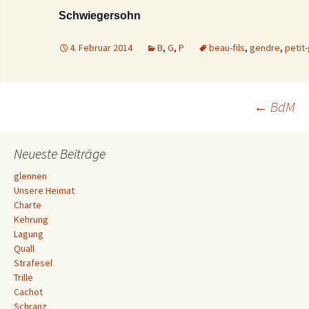
Schwiegersohn
4. Februar 2014
B
,
G
,
P
beau-fils
,
gendre
,
petit
Beitrags-
←
BdM
Navigation
Neueste Beiträge
glennen
Unsere Heimat
Charte
Kehrung
Lagung
Quall
Strafesel
Trille
Cachot
Schranz