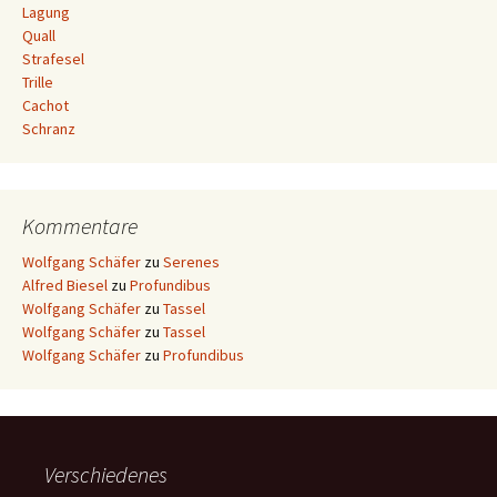
Lagung
Quall
Strafesel
Trille
Cachot
Schranz
Kommentare
Wolfgang Schäfer
zu
Serenes
Alfred Biesel
zu
Profundibus
Wolfgang Schäfer
zu
Tassel
Wolfgang Schäfer
zu
Tassel
Wolfgang Schäfer
zu
Profundibus
Verschiedenes