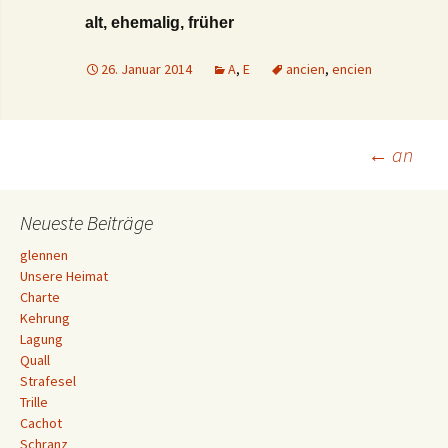
alt, ehemalig, früher
26. Januar 2014
A
,
E
ancien
,
encien
Beitrags-
←
an
Navigation
Neueste Beiträge
glennen
Unsere Heimat
Charte
Kehrung
Lagung
Quall
Strafesel
Trille
Cachot
Schranz