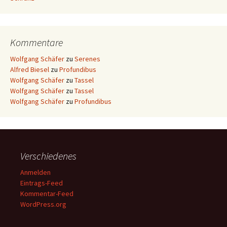
Kommentare
Wolfgang Schäfer
zu
Serenes
Alfred Biesel
zu
Profundibus
Wolfgang Schäfer
zu
Tassel
Wolfgang Schäfer
zu
Tassel
Wolfgang Schäfer
zu
Profundibus
Verschiedenes
Anmelden
Eintrags-Feed
Kommentar-Feed
WordPress.org