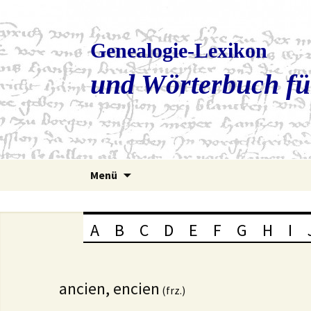
Genealogie-Lexikon
und Wörterbuch fü
Zum
Menü
Inhalt
springen
A
B
C
D
E
F
G
H
I
ancien, encien
(frz.)