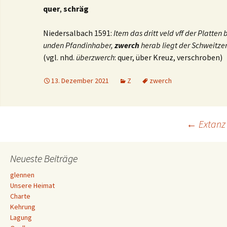
quer
,
schräg
Niedersalbach 1591:
Item das dritt veld vff der Platte
unden Pfandinhaber,
zwerch
herab liegt der Schweitze
(vgl. nhd.
überzwerch
: quer, über Kreuz, verschroben)
13. Dezember 2021
Z
zwerch
Beitrags-
←
Extanz
Navigation
Neueste Beiträge
glennen
Unsere Heimat
Charte
Kehrung
Lagung