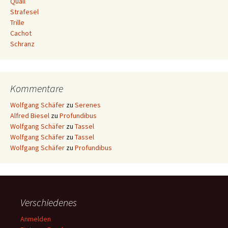
Quall
Strafesel
Trille
Cachot
Schranz
Kommentare
Wolfgang Schäfer
zu
Serenes
Alfred Biesel
zu
Profundibus
Wolfgang Schäfer
zu
Tassel
Wolfgang Schäfer
zu
Tassel
Wolfgang Schäfer
zu
Profundibus
Verschiedenes
Anmelden