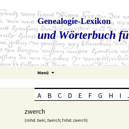
Genealogie-Lexikon
und Wörterbuch fü
Zum
Menü
Inhalt
springen
A
B
C
D
E
F
G
H
I
zwerch
(mhd.
twër
,
twërch
; fnhd.
zwerch
)