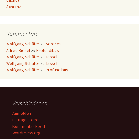
Cachot
Schranz
Kommentare
Wolfgang Schäfer
zu
Serenes
Alfred Biesel
zu
Profundibus
Wolfgang Schäfer
zu
Tassel
Wolfgang Schäfer
zu
Tassel
Wolfgang Schäfer
zu
Profundibus
Verschiedenes
Anmelden
Eintrags-Feed
Kommentar-Feed
WordPress.org