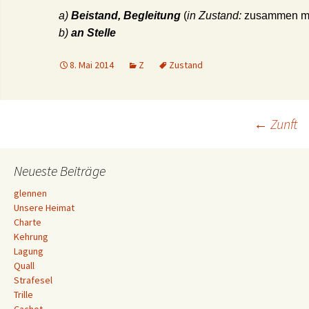
a)
Beistand, Begleitung
(
in Zustand:
zusammen mit
b)
an Stelle
8. Mai 2014
Z
Zustand
Beitrags-
←
Zunft
Navigation
Neueste Beiträge
glennen
Unsere Heimat
Charte
Kehrung
Lagung
Quall
Strafesel
Trille