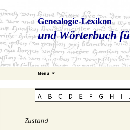
Genealogie-Lexikon
und Wörterbuch fü
Zum
Menü
Inhalt
springen
A
B
C
D
E
F
G
H
I
Zustand