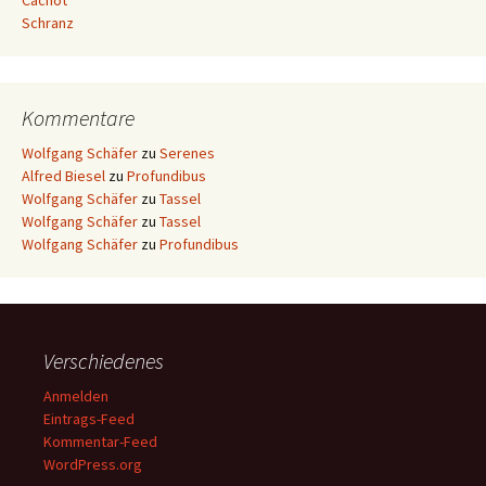
Cachot
Schranz
Kommentare
Wolfgang Schäfer
zu
Serenes
Alfred Biesel
zu
Profundibus
Wolfgang Schäfer
zu
Tassel
Wolfgang Schäfer
zu
Tassel
Wolfgang Schäfer
zu
Profundibus
Verschiedenes
Anmelden
Eintrags-Feed
Kommentar-Feed
WordPress.org