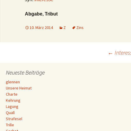
Abgabe, Tribut
10. März 2014
Z
Zins
Beitrags-
←
Interes
Navigation
Neueste Beiträge
glennen
Unsere Heimat
Charte
Kehrung
Lagung
Quall
Strafesel
Trille