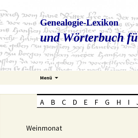
Genealogie-Lexikon
und Wörterbuch fü
Zum
Menü
Inhalt
springen
A
B
C
D
E
F
G
H
I
Weinmonat