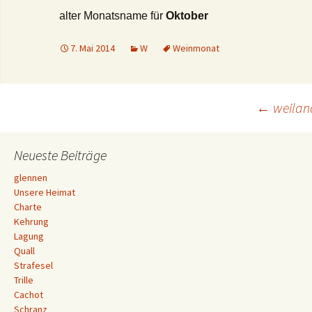
alter Monatsname für
Oktober
7. Mai 2014
W
Weinmonat
Beitrags-
←
weilan
Navigation
Neueste Beiträge
glennen
Unsere Heimat
Charte
Kehrung
Lagung
Quall
Strafesel
Trille
Cachot
Schranz