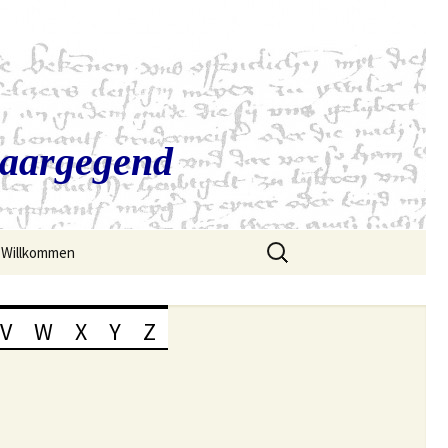
Saargegend
Suchen
Willkommen
nach:
V
W
X
Y
Z