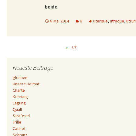
beide
4. Mai 2014
U
uterque
,
utraque
,
utru
Beitrags-
←
ut
Navigation
Neueste Beiträge
glennen
Unsere Heimat
Charte
Kehrung
Lagung
Quall
Strafesel
Trille
Cachot
Schranz