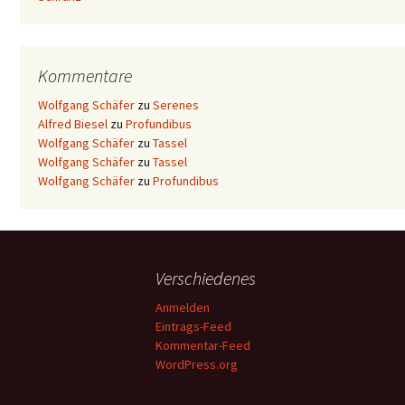
Kommentare
Wolfgang Schäfer
zu
Serenes
Alfred Biesel
zu
Profundibus
Wolfgang Schäfer
zu
Tassel
Wolfgang Schäfer
zu
Tassel
Wolfgang Schäfer
zu
Profundibus
Verschiedenes
Anmelden
Eintrags-Feed
Kommentar-Feed
WordPress.org