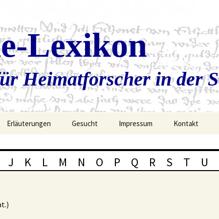
ie-Lexikon
ür Heimatforscher in der 
Erläuterungen
Gesucht
Impressum
Kontakt
J
K
L
M
N
O
P
Q
R
S
T
U
t.)