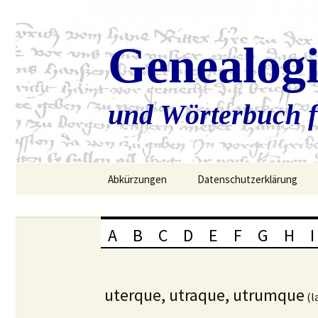
Genealog
und Wörterbuch f
Zum
Abkürzungen
Datenschutzerklärung
Inhalt
springen
A
B
C
D
E
F
G
H
I
uterque, utraque, utrumque
(la