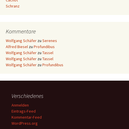
Cachot
Schranz
Kommentare
Wolfgang Schäfer
zu
Serenes
Alfred Biesel
zu
Profundibus
Wolfgang Schäfer
zu
Tassel
Wolfgang Schäfer
zu
Tassel
Wolfgang Schäfer
zu
Profundibus
Verschiedenes
Anmelden
Eintrags-Feed
Kommentar-Feed
WordPress.org