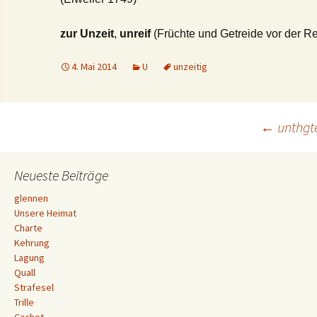
zur Unzeit
,
unreif
(Früchte und Getreide vor der Re
4. Mai 2014
U
unzeitig
Beitrags-
←
unthgt
Navigation
Neueste Beiträge
glennen
Unsere Heimat
Charte
Kehrung
Lagung
Quall
Strafesel
Trille