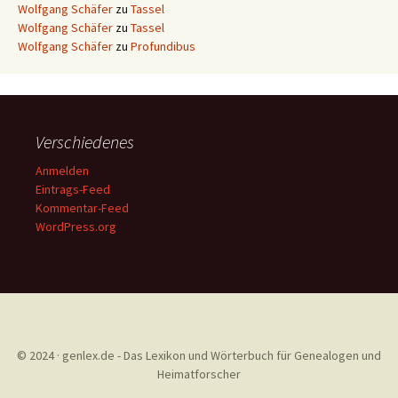
Wolfgang Schäfer
zu
Tassel
Wolfgang Schäfer
zu
Tassel
Wolfgang Schäfer
zu
Profundibus
Verschiedenes
Anmelden
Eintrags-Feed
Kommentar-Feed
WordPress.org
© 2024 · genlex.de - Das Lexikon und Wörterbuch für Genealogen und
Heimatforscher