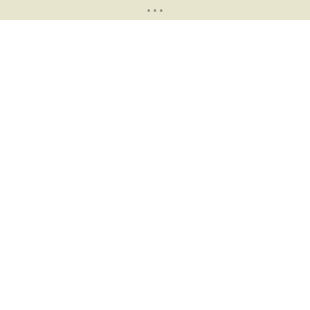
* * *