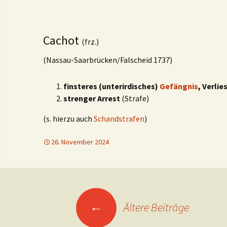
Cachot
(frz.)
(Nassau-Saarbrücken/Falscheid 1737)
finsteres (unterirdisches)
Gefängnis
, Verlie
strenger Arrest
(Strafe)
(s. hierzu auch
Schandstrafen
)
26. November 2024
Beitragsnavigation
←
Ältere Beiträge