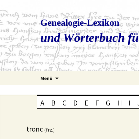
Genealogie-Lexikon
und Wörterbuch fü
Zum
Menü
Inhalt
springen
A
B
C
D
E
F
G
H
I
tronc
(frz.)