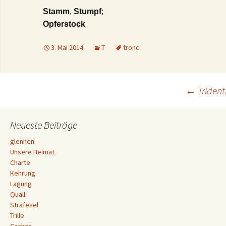
Stamm
,
Stumpf
;
Opferstock
3. Mai 2014
T
tronc
Beitrags-
←
Triden
Navigation
Neueste Beiträge
glennen
Unsere Heimat
Charte
Kehrung
Lagung
Quall
Strafesel
Trille