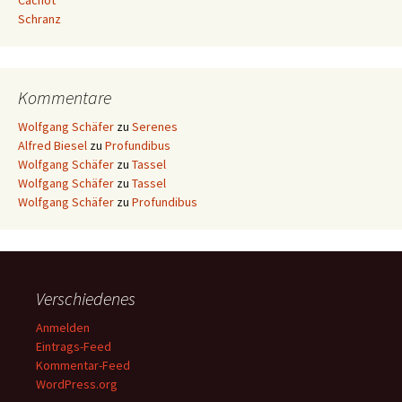
Cachot
Schranz
Kommentare
Wolfgang Schäfer
zu
Serenes
Alfred Biesel
zu
Profundibus
Wolfgang Schäfer
zu
Tassel
Wolfgang Schäfer
zu
Tassel
Wolfgang Schäfer
zu
Profundibus
Verschiedenes
Anmelden
Eintrags-Feed
Kommentar-Feed
WordPress.org