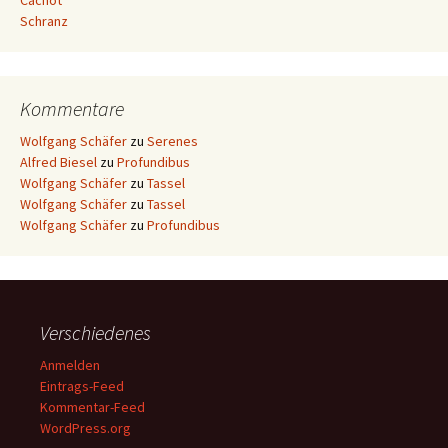
Cachot
Schranz
Kommentare
Wolfgang Schäfer
zu
Serenes
Alfred Biesel
zu
Profundibus
Wolfgang Schäfer
zu
Tassel
Wolfgang Schäfer
zu
Tassel
Wolfgang Schäfer
zu
Profundibus
Verschiedenes
Anmelden
Eintrags-Feed
Kommentar-Feed
WordPress.org