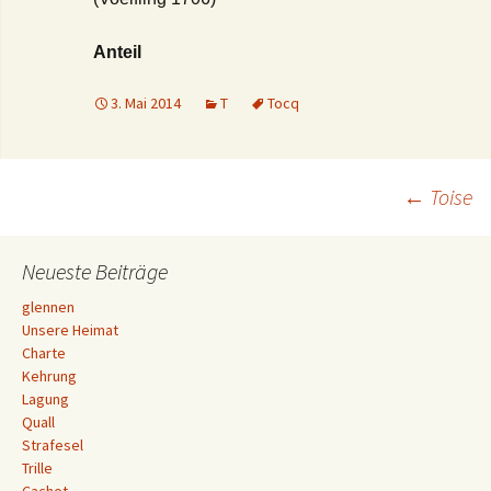
Anteil
3. Mai 2014
T
Tocq
Beitrags-
←
Toise
Navigation
Neueste Beiträge
glennen
Unsere Heimat
Charte
Kehrung
Lagung
Quall
Strafesel
Trille