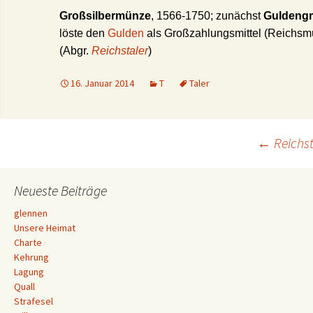
Großsilbermünze
, 1566-1750; zunächst
Guldeng
löste den
Gulden
als Großzahlungsmittel (Reichsm
(Abgr.
Reichstaler
)
16. Januar 2014
T
Taler
Beitrags-
←
Reichst
Navigation
Neueste Beiträge
glennen
Unsere Heimat
Charte
Kehrung
Lagung
Quall
Strafesel