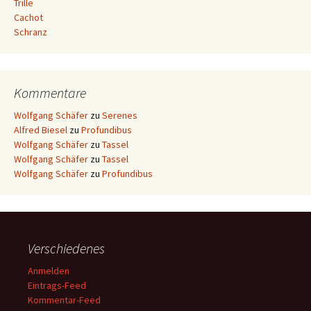
Trille
Cachot
Schranz
Kommentare
Wolfgang Schäfer
zu
Serenes
Alfred Biesel
zu
Profundibus
Wolfgang Schäfer
zu
Tassel
Wolfgang Schäfer
zu
Tassel
Wolfgang Schäfer
zu
Profundibus
Verschiedenes
Anmelden
Eintrags-Feed
Kommentar-Feed