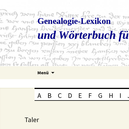
Genealogie-Lexikon
und Wörterbuch fü
Zum
Menü
Inhalt
springen
A
B
C
D
E
F
G
H
I
Taler