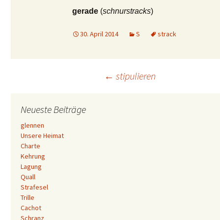
gerade
(
schnurstracks
)
30. April 2014
S
strack
Beitrags-
←
stipulieren
Navigation
Neueste Beiträge
glennen
Unsere Heimat
Charte
Kehrung
Lagung
Quall
Strafesel
Trille
Cachot
Schranz