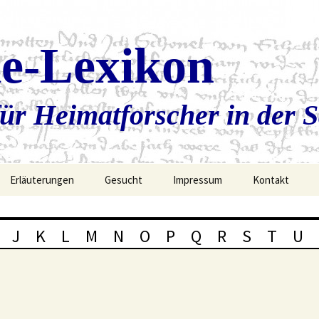
ie-Lexikon
ür Heimatforscher in der 
Erläuterungen
Gesucht
Impressum
Kontakt
J
K
L
M
N
O
P
Q
R
S
T
U