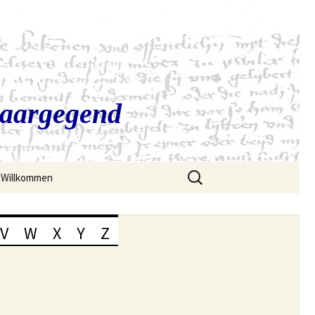
Saargegend
Suchen
Willkommen
nach:
V
W
X
Y
Z