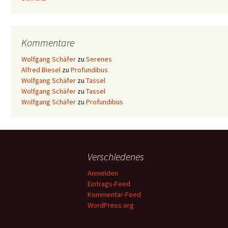
Kommentare
Wolfgang Schäfer
zu
Serenes
Alfred Biesel
zu
Profundibus
Wolfgang Schäfer
zu
Tassel
Wolfgang Schäfer
zu
Tassel
Wolfgang Schäfer
zu
Profundibus
Verschiedenes
Anmelden
Eintrags-Feed
Kommentar-Feed
WordPress.org