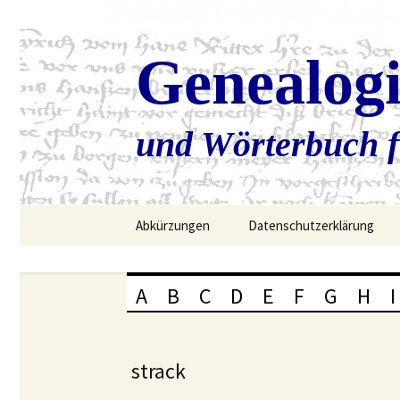
Genealog
und Wörterbuch f
Zum
Abkürzungen
Datenschutzerklärung
Inhalt
springen
A
B
C
D
E
F
G
H
I
strack