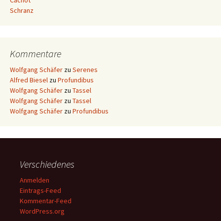
Cachot
Schranz
Kommentare
Wolfgang Schäfer
zu
Serenes
Alfred Biesel
zu
Profundibus
Wolfgang Schäfer
zu
Tassel
Wolfgang Schäfer
zu
Tassel
Wolfgang Schäfer
zu
Profundibus
Verschiedenes
Anmelden
Eintrags-Feed
Kommentar-Feed
WordPress.org