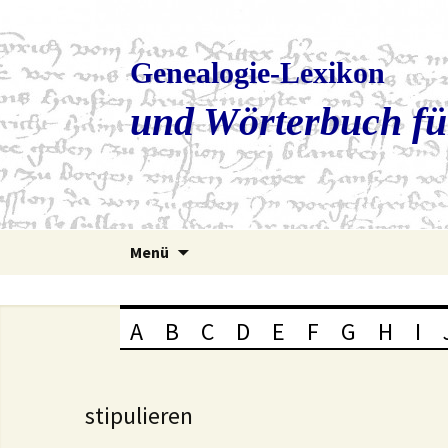
Genealogie-Lexikon
und Wörterbuch fü
Zum
Menü
Inhalt
springen
A
B
C
D
E
F
G
H
I
stipulieren