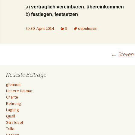
a)
vertraglich vereinbaren
,
übereinkommen
b)
festlegen
,
festsetzen
30. April 2014
S
stipulieren
Beitrags-
←
Steven
Navigation
Neueste Beiträge
glennen
Unsere Heimat
Charte
Kehrung
Lagung
Quall
Strafesel
Trille