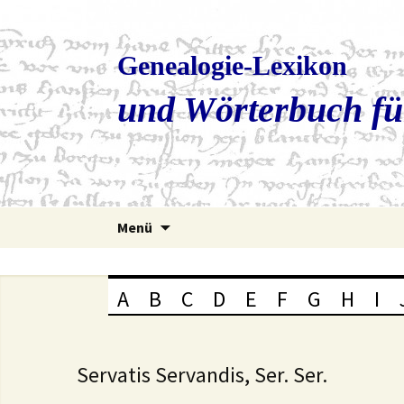
Genealogie-Lexikon
und Wörterbuch fü
Zum
Menü
Inhalt
springen
A
B
C
D
E
F
G
H
I
Servatis Servandis, Ser. Ser.