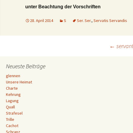
unter Beachtung der Vorschriften
28. April 2014
S
Ser. Ser.
,
Servatis Servandis
Beitrags-
←
servan
Navigation
Neueste Beiträge
glennen
Unsere Heimat
Charte
Kehrung
Lagung
Quall
Strafesel
Trille
Cachot
Schranz