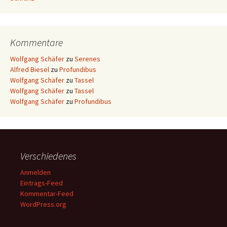
Kommentare
Wolfgang Schäfer
zu
Serenes
Alfred Biesel
zu
Profundibus
Wolfgang Schäfer
zu
Tassel
Wolfgang Schäfer
zu
Tassel
Wolfgang Schäfer
zu
Profundibus
Verschiedenes
Anmelden
Eintrags-Feed
Kommentar-Feed
WordPress.org