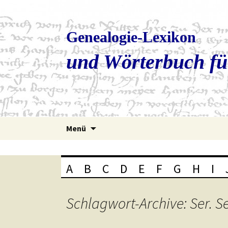
Genealogie-Lexikon
und Wörterbuch fü
Zum
Menü
Inhalt
springen
A
B
C
D
E
F
G
H
I
Schlagwort-Archive: Ser. Se