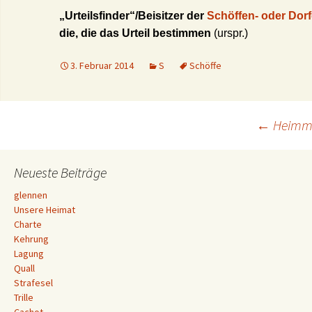
„Urteilsfinder“/Beisitzer der
Schöffen- oder Dorf
die, die das Urteil bestimmen
(urspr.)
3. Februar 2014
S
Schöffe
Beitrags-
←
Heimm
Navigation
Neueste Beiträge
glennen
Unsere Heimat
Charte
Kehrung
Lagung
Quall
Strafesel
Trille