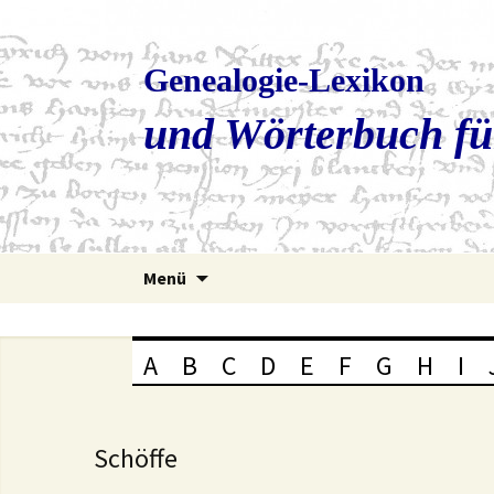
Genealogie-Lexikon
und Wörterbuch fü
Zum
Menü
Inhalt
springen
A
B
C
D
E
F
G
H
I
Schöffe