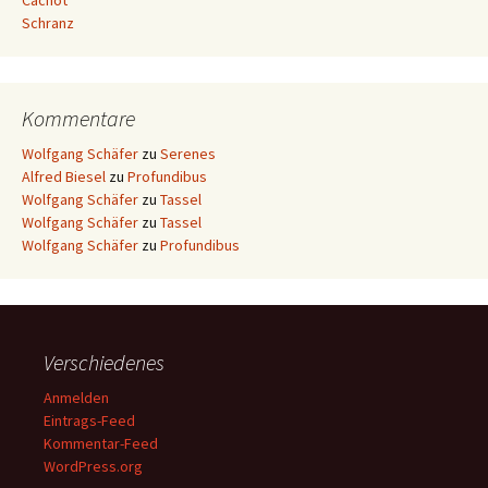
Cachot
Schranz
Kommentare
Wolfgang Schäfer
zu
Serenes
Alfred Biesel
zu
Profundibus
Wolfgang Schäfer
zu
Tassel
Wolfgang Schäfer
zu
Tassel
Wolfgang Schäfer
zu
Profundibus
Verschiedenes
Anmelden
Eintrags-Feed
Kommentar-Feed
WordPress.org