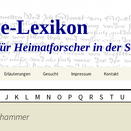
ie-Lexikon
ür Heimatforscher in der 
Erläuterungen
Gesucht
Impressum
Kontakt
J
K
L
M
N
O
P
Q
R
S
T
U
inhammer