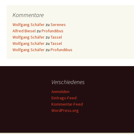
Kommentare
Wolfgang Schäfer
zu
Serenes
Alfred Biesel
zu
Profundibus
Wolfgang Schäfer
zu
Tassel
Wolfgang Schäfer
zu
Tassel
Wolfgang Schäfer
zu
Profundibus
Verschiedenes
Anmelden
Eintrags-Feed
Kommentar-Feed
WordPress.org