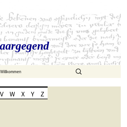
Saargegend
Suchen
Willkommen
nach:
V
W
X
Y
Z