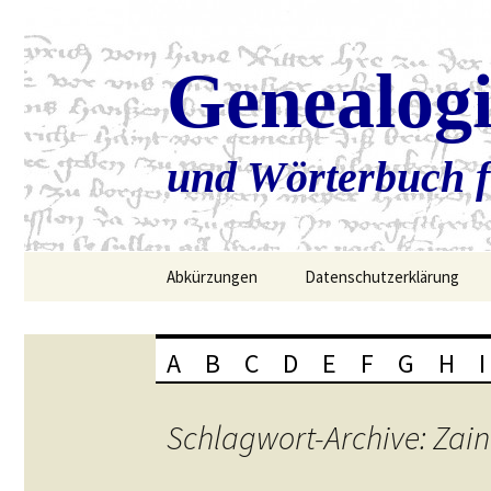
Genealog
und Wörterbuch f
Zum
Abkürzungen
Datenschutzerklärung
Inhalt
springen
A
B
C
D
E
F
G
H
I
Schlagwort-Archive: Za