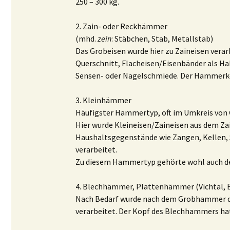
250 – 300 kg.
2. Zain- oder Reckhämmer
(mhd.
zein
: Stäbchen, Stab, Metallstab)
Das Grobeisen wurde hier zu Zaineisen vera
Querschnitt, Flacheisen/Eisenbänder als Ha
Sensen- oder Nagelschmiede. Der Hammerkopf
3. Kleinhämmer
Häufigster Hammertyp, oft im Umkreis von
Hier wurde Kleineisen/Zaineisen aus dem Za
Haushaltsgegenstände wie Zangen, Kellen, 
verarbeitet.
Zu diesem Hammertyp gehörte wohl auch d
4. Blechhämmer, Plattenhämmer (Vichtal, E
Nach Bedarf wurde nach dem Grobhammer da
verarbeitet. Der Kopf des Blechhammers ha