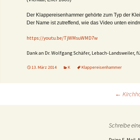
Der Klappereisenhammer gehörte zum Typ der Kle
Der Name ist zutreffend, wie das Video unten eindru
https://youtu.be/TjWMsuWMD7w
Dank an Dr. Wolfgang Schäfer, Lebach-Landsweiler, für
13. März 2014
K
Klappereisenhammer
Beitrags-
←
Kirchh
Navigation
Schreibe ei
Deine E-Mail-A