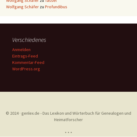
Wolfgang Schäfer
zu
Tassel
Wolfgang Schäfer
zu
Profundibus
Verschiedenes
Anmelden
Eintrags-Feed
Kommentar-Feed
WordPress.org
© 2024 · genlex.de - Das Lexikon und Wörterbuch für Genealogen und
Heimatforscher
* * *