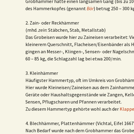
Grobhammer hatte einen langsamen Gang (bis zu 100
des Hammerkopfes (genannt
Bär
) betrug 250 – 300 k
2. Zain- oder Reckhämmer
(mhd.
zein
: Stäbchen, Stab, Metallstab)
Das Grobeisen wurde hier zu Zaineisen verarbeitet: 
kleinerem Querschnitt, Flacheisen/Eisenbänder als 
gingen an Messer-, Klingen-, Sensen- oder Nagelsc
60 – 85 kg, die Schlagzahl lag bei etwa 200/min.
3. Kleinhämmer
Häufigster Hammertyp, oft im Umkreis von Grobhäm
Hier wurde Kleineisen/Zaineisen aus dem Zainhammer
Geräte oder Haushaltsgegenstände wie Zangen, Kelle
Sensen, Pflugscharen und Pfannen verarbeitet.
Zu diesem Hammertyp gehörte wohl auch der
Klapp
4. Blechhämmer, Plattenhämmer (Vichtal, Eifel 1667
Nach Bedarf wurde nach dem Grobhammer das Grobei