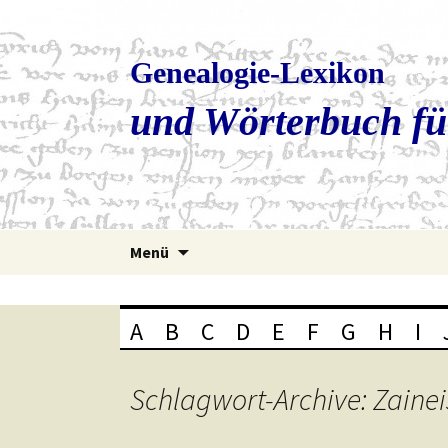
Genealogie-Lexikon
und Wörterbuch fü
Zum
Menü
Inhalt
springen
A
B
C
D
E
F
G
H
I
Schlagwort-Archive: Zaine