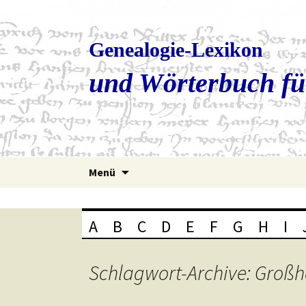
Genealogie-Lexikon
und Wörterbuch fü
Zum
Menü
Inhalt
springen
A
B
C
D
E
F
G
H
I
Schlagwort-Archive: Gro