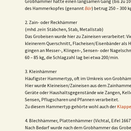
Grobhammer hatte einen langsamen Gang (bis zu 100
des Hammerkopfes (genannt
Bär
) betrug 250 – 300 k
2. Zain- oder Reckhämmer
(mhd.
zein
: Stäbchen, Stab, Metallstab)
Das Grobeisen wurde hier zu Zaineisen verarbeitet: 
kleinerem Querschnitt, Flacheisen/Eisenbänder als 
gingen an Messer-, Klingen-, Sensen- oder Nagelsc
60 – 85 kg, die Schlagzahl lag bei etwa 200/min.
3. Kleinhämmer
Häufigster Hammertyp, oft im Umkreis von Grobhäm
Hier wurde Kleineisen/Zaineisen aus dem Zainhammer
Geräte oder Haushaltsgegenstände wie Zangen, Kelle
Sensen, Pflugscharen und Pfannen verarbeitet.
Zu diesem Hammertyp gehörte wohl auch der
Klapp
4. Blechhämmer, Plattenhämmer (Vichtal, Eifel 1667
Nach Bedarf wurde nach dem Grobhammer das Grobei