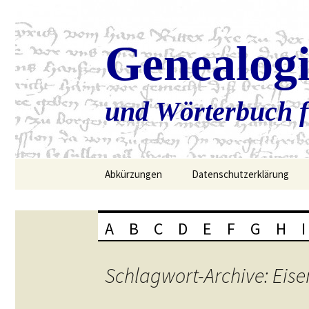
Genealog
und Wörterbuch f
Zum
Abkürzungen
Datenschutzerklärung
Inhalt
springen
A
B
C
D
E
F
G
H
I
Schlagwort-Archive: Ei