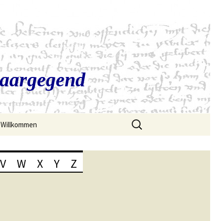
Saargegend
Suchen
Willkommen
nach:
V
W
X
Y
Z