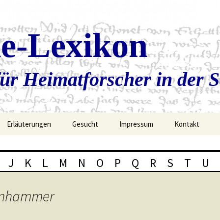
ie-Lexikon
ür Heimatforscher in der 
Erläuterungen
Gesucht
Impressum
Kontakt
J
K
L
M
N
O
P
Q
R
S
T
U
senhammer