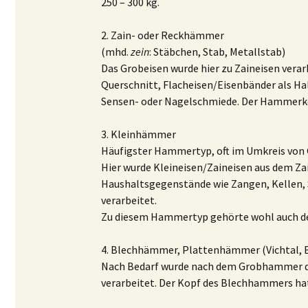
250 – 300 kg.
2. Zain- oder Reckhämmer
(mhd.
zein
: Stäbchen, Stab, Metallstab)
Das Grobeisen wurde hier zu Zaineisen vera
Querschnitt, Flacheisen/Eisenbänder als Ha
Sensen- oder Nagelschmiede. Der Hammerkopf
3. Kleinhämmer
Häufigster Hammertyp, oft im Umkreis von
Hier wurde Kleineisen/Zaineisen aus dem Za
Haushaltsgegenstände wie Zangen, Kellen, 
verarbeitet.
Zu diesem Hammertyp gehörte wohl auch d
4. Blechhämmer, Plattenhämmer (Vichtal, E
Nach Bedarf wurde nach dem Grobhammer da
verarbeitet. Der Kopf des Blechhammers ha