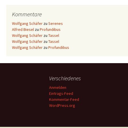
Kommentare
Wolfgang Schäfer
zu
Serenes
Alfred Biesel
zu
Profundibus
Wolfgang Schäfer
zu
Tassel
Wolfgang Schäfer
zu
Tassel
Wolfgang Schäfer
zu
Profundibus
Verschiedenes
Anmelden
Eintrags-Feed
Kommentar-Feed
WordPress.org