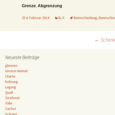
Grenze
,
Abgrenzung
4. Februar 2014
B
,
S
Bannscheidung
,
Bannschie
Beitrags-
←
Schen
Navigation
Neueste Beiträge
glennen
Unsere Heimat
Charte
Kehrung
Lagung
Quall
Strafesel
Trille
Cachot
Schranz