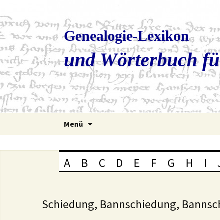
Genealogie-Lexikon
und Wörterbuch fü
Zum
Menü
Inhalt
springen
A
B
C
D
E
F
G
H
I
Schiedung, Bannschiedung, Bannsc