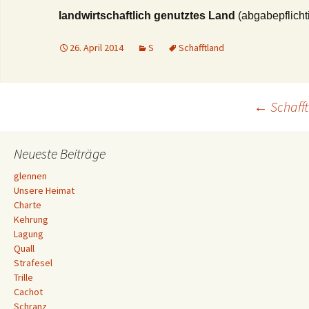
landwirtschaftlich genutztes Land
(abgabepflicht
26. April 2014
S
Schafftland
Beitrags-
←
Schafft
Navigation
Neueste Beiträge
glennen
Unsere Heimat
Charte
Kehrung
Lagung
Quall
Strafesel
Trille
Cachot
Schranz