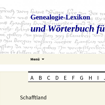
Genealogie-Lexikon
und Wörterbuch fü
Zum
Menü
Inhalt
springen
A
B
C
D
E
F
G
H
I
Schafftland