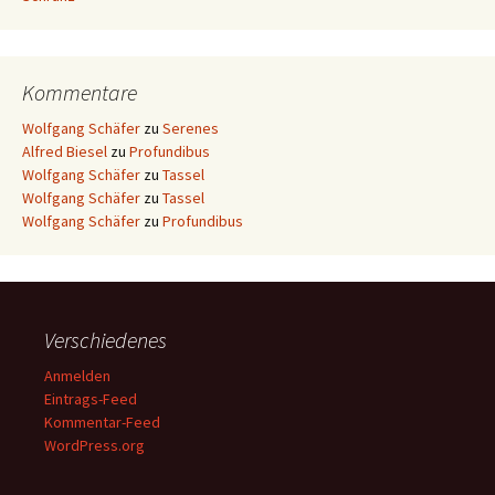
Kommentare
Wolfgang Schäfer
zu
Serenes
Alfred Biesel
zu
Profundibus
Wolfgang Schäfer
zu
Tassel
Wolfgang Schäfer
zu
Tassel
Wolfgang Schäfer
zu
Profundibus
Verschiedenes
Anmelden
Eintrags-Feed
Kommentar-Feed
WordPress.org