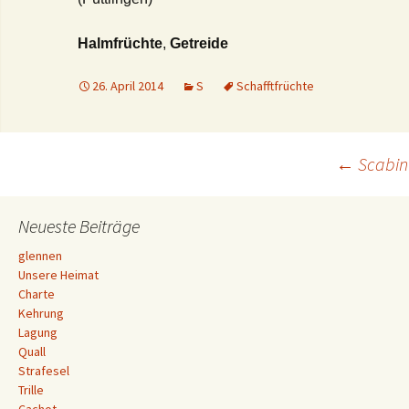
Halmfrüchte
,
Getreide
26. April 2014
S
Schafftfrüchte
Beitrags-
←
Scabin
Navigation
Neueste Beiträge
glennen
Unsere Heimat
Charte
Kehrung
Lagung
Quall
Strafesel
Trille