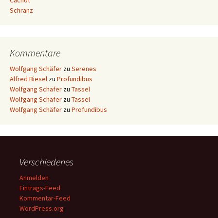
Cachot
Schranz
Kommentare
Wolfgang Schäfer
zu
Serenes
Alfred Biesel
zu
Profundibus
Wolfgang Schäfer
zu
Tassel
Wolfgang Schäfer
zu
Tassel
Wolfgang Schäfer
zu
Profundibus
Verschiedenes
Anmelden
Eintrags-Feed
Kommentar-Feed
WordPress.org