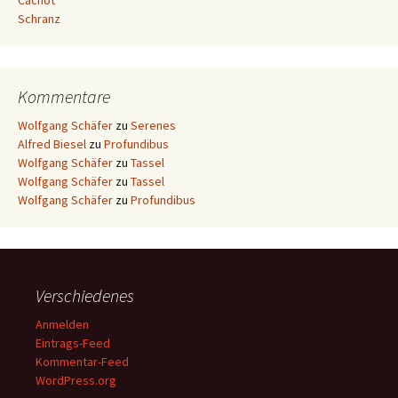
Cachot
Schranz
Kommentare
Wolfgang Schäfer
zu
Serenes
Alfred Biesel
zu
Profundibus
Wolfgang Schäfer
zu
Tassel
Wolfgang Schäfer
zu
Tassel
Wolfgang Schäfer
zu
Profundibus
Verschiedenes
Anmelden
Eintrags-Feed
Kommentar-Feed
WordPress.org