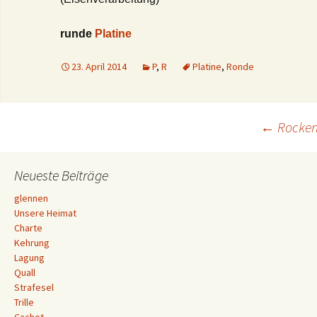
runde
Platine
23. April 2014
P
,
R
Platine
,
Ronde
Beitrags-
←
Rocke
Navigation
Neueste Beiträge
glennen
Unsere Heimat
Charte
Kehrung
Lagung
Quall
Strafesel
Trille