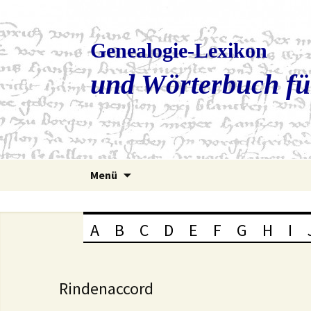
Genealogie-Lexikon
und Wörterbuch fü
Zum
Menü
Inhalt
springen
A
B
C
D
E
F
G
H
I
Rindenaccord