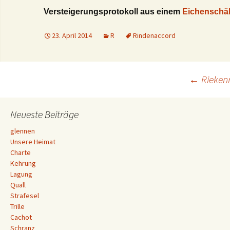
Versteigerungsprotokoll aus einem
E
ichenschä
23. April 2014
R
Rindenaccord
Beitrags-
←
Riekenr
Navigation
Neueste Beiträge
glennen
Unsere Heimat
Charte
Kehrung
Lagung
Quall
Strafesel
Trille
Cachot
Schranz