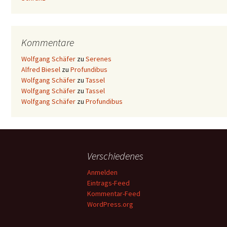
Kommentare
Wolfgang Schäfer
zu
Serenes
Alfred Biesel
zu
Profundibus
Wolfgang Schäfer
zu
Tassel
Wolfgang Schäfer
zu
Tassel
Wolfgang Schäfer
zu
Profundibus
Verschiedenes
Anmelden
Eintrags-Feed
Kommentar-Feed
WordPress.org