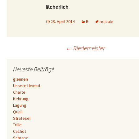
lächerlich
23. April 2014
R
ridicule
Beitrags-
←
Riedemeister
Navigation
Neueste Beiträge
glennen
Unsere Heimat
Charte
Kehrung
Lagung
Quall
Strafesel
Trille
Cachot
Schranz