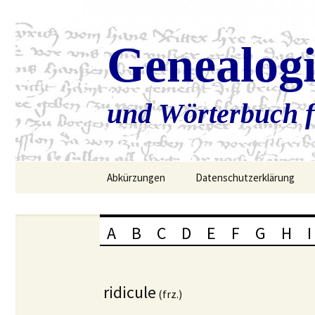
Genealog
und Wörterbuch f
Zum
Abkürzungen
Datenschutzerklärung
Inhalt
springen
A
B
C
D
E
F
G
H
I
ridicule
(frz.)