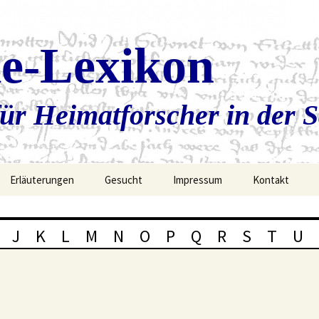
ie-Lexikon
ür Heimatforscher in der 
Erläuterungen
Gesucht
Impressum
Kontakt
J
K
L
M
N
O
P
Q
R
S
T
U