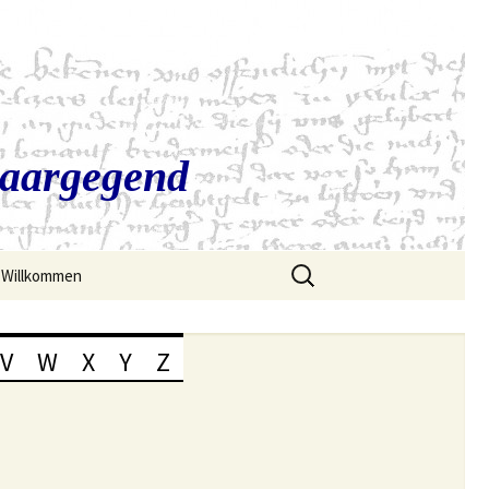
Saargegend
Suchen
Willkommen
nach:
V
W
X
Y
Z