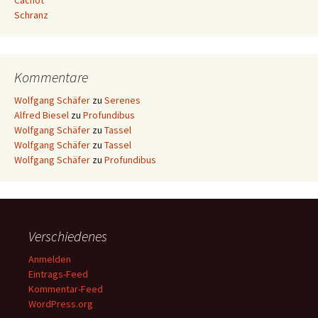
Cachot
Schranz
Kommentare
Wolfgang Schäfer
zu
Serenes
Alfred Biesel
zu
Profundibus
Wolfgang Schäfer
zu
Tassel
Wolfgang Schäfer
zu
Tassel
Wolfgang Schäfer
zu
Profundibus
Verschiedenes
Anmelden
Eintrags-Feed
Kommentar-Feed
WordPress.org