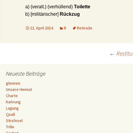
a) (veralt.) (verhüllend)
Toilette
b) [militärischer]
Rückzug
22. April 2014
R
Retirade
Beitrags-
←
Restitu
Navigation
Neueste Beiträge
glennen
Unsere Heimat
Charte
Kehrung
Lagung
Quall
Strafesel
Trille