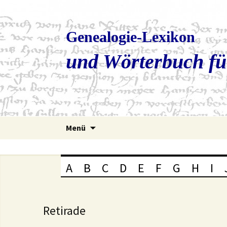
Genealogie-Lexikon
und Wörterbuch fü
Zum
Menü
Inhalt
springen
A
B
C
D
E
F
G
H
I
Retirade