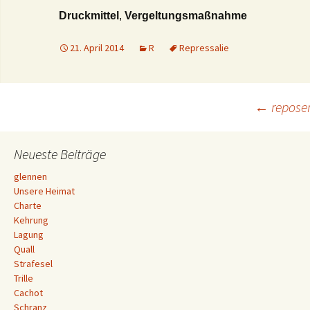
Druckmittel
,
Vergeltungsmaßnahme
21. April 2014
R
Repressalie
Beitrags-
←
repose
Navigation
Neueste Beiträge
glennen
Unsere Heimat
Charte
Kehrung
Lagung
Quall
Strafesel
Trille
Cachot
Schranz