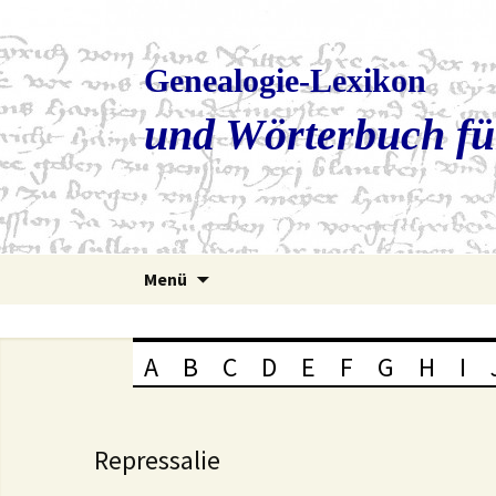
Genealogie-Lexikon
und Wörterbuch fü
Zum
Menü
Inhalt
springen
A
B
C
D
E
F
G
H
I
Repressalie