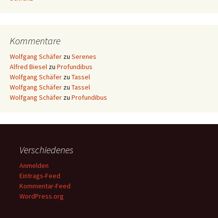
Kommentare
Wolfgang Schäfer
zu
Serenes
Alfred Biesel
zu
Profundibus
Wolfgang Schäfer
zu
Tassel
Wolfgang Schäfer
zu
Tassel
Wolfgang Schäfer
zu
Profundibus
Verschiedenes
Anmelden
Eintrags-Feed
Kommentar-Feed
WordPress.org