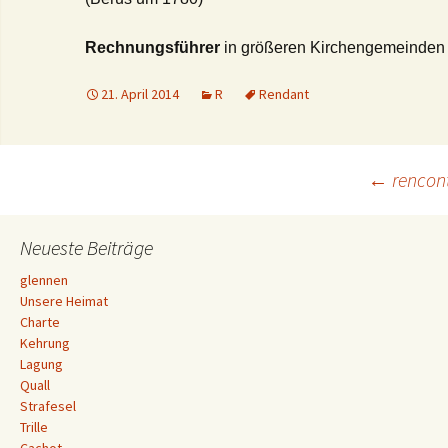
Rechnungsführer
in größeren Kirchengemeinde
21. April 2014
R
Rendant
Beitrags-
←
rencont
Navigation
Neueste Beiträge
glennen
Unsere Heimat
Charte
Kehrung
Lagung
Quall
Strafesel
Trille