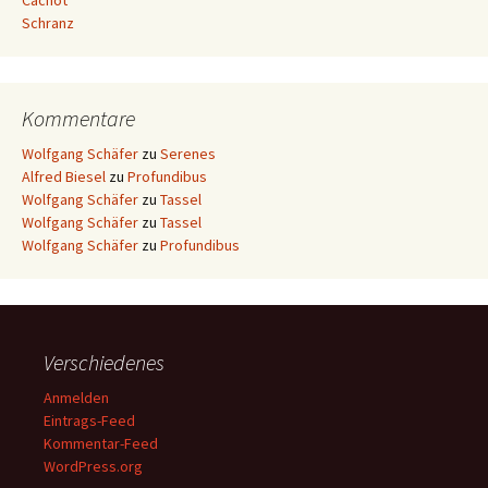
Cachot
Schranz
Kommentare
Wolfgang Schäfer
zu
Serenes
Alfred Biesel
zu
Profundibus
Wolfgang Schäfer
zu
Tassel
Wolfgang Schäfer
zu
Tassel
Wolfgang Schäfer
zu
Profundibus
Verschiedenes
Anmelden
Eintrags-Feed
Kommentar-Feed
WordPress.org