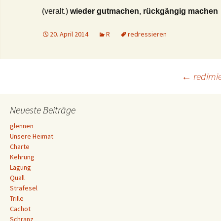
(veralt.)
wieder
gutmachen
,
rückgängig
machen
20. April 2014
R
redressieren
Beitrags-
←
redimi
Navigation
Neueste Beiträge
glennen
Unsere Heimat
Charte
Kehrung
Lagung
Quall
Strafesel
Trille
Cachot
Schranz