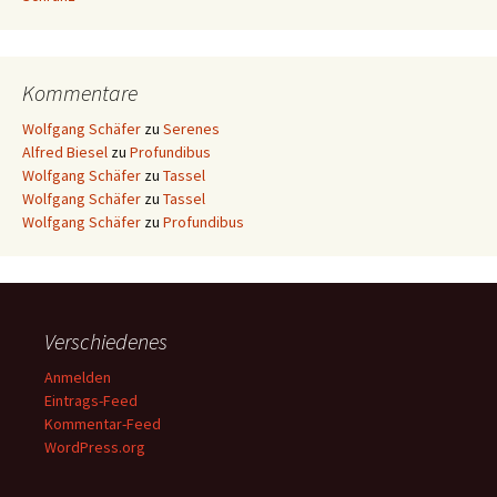
Kommentare
Wolfgang Schäfer
zu
Serenes
Alfred Biesel
zu
Profundibus
Wolfgang Schäfer
zu
Tassel
Wolfgang Schäfer
zu
Tassel
Wolfgang Schäfer
zu
Profundibus
Verschiedenes
Anmelden
Eintrags-Feed
Kommentar-Feed
WordPress.org