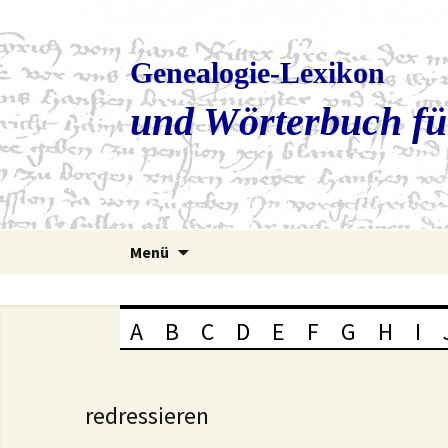
Genealogie-Lexikon
und Wörterbuch fü
Zum
Menü
Inhalt
springen
A
B
C
D
E
F
G
H
I
redressieren