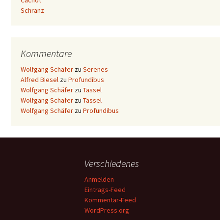
Cachot
Schranz
Kommentare
Wolfgang Schäfer
zu
Serenes
Alfred Biesel
zu
Profundibus
Wolfgang Schäfer
zu
Tassel
Wolfgang Schäfer
zu
Tassel
Wolfgang Schäfer
zu
Profundibus
Verschiedenes
Anmelden
Eintrags-Feed
Kommentar-Feed
WordPress.org