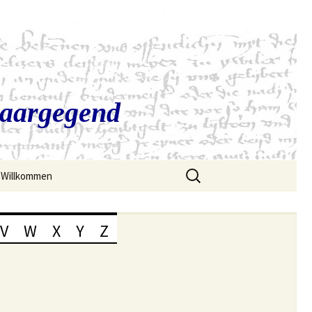
Saargegend
Suchen
Willkommen
nach:
V
W
X
Y
Z