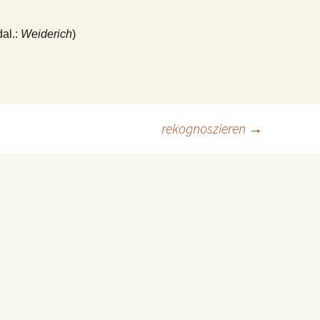
dal.:
Weiderich
)
rekognoszieren
→