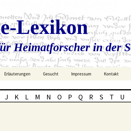
ie-Lexikon
ür Heimatforscher in der 
Erläuterungen
Gesucht
Impressum
Kontakt
J
K
L
M
N
O
P
Q
R
S
T
U