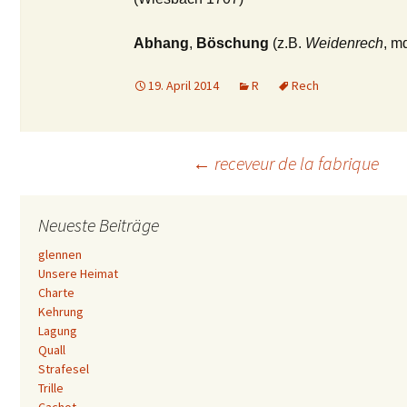
Abhang
,
Böschung
(z.B.
Weidenrech
, m
19. April 2014
R
Rech
Beitrags-
←
receveur de la fabrique
Navigation
Neueste Beiträge
glennen
Unsere Heimat
Charte
Kehrung
Lagung
Quall
Strafesel
Trille