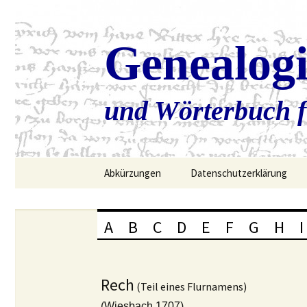
Genealog
und Wörterbuch f
Zum
Abkürzungen
Datenschutzerklärung
Inhalt
springen
A
B
C
D
E
F
G
H
I
Rech
(Teil eines Flurnamens)
(Wiesbach 1707)