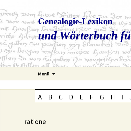
Genealogie-Lexikon
und Wörterbuch fü
Zum
Menü
Inhalt
springen
A
B
C
D
E
F
G
H
I
ratione