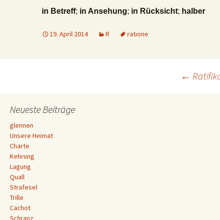
in Betreff
;
in Ansehung
;
in Rücksicht
;
halber
19. April 2014
R
ratione
Beitrags-
←
Ratifik
Navigation
Neueste Beiträge
glennen
Unsere Heimat
Charte
Kehrung
Lagung
Quall
Strafesel
Trille
Cachot
Schranz