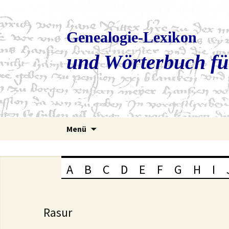
Genealogie-Lexikon
und Wörterbuch fü
Zum
Menü
Inhalt
springen
A
B
C
D
E
F
G
H
I
Rasur