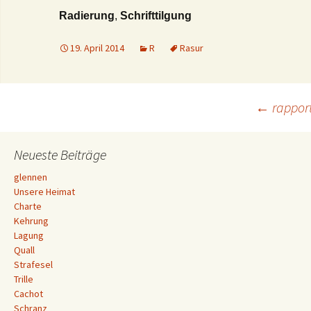
Radierung
,
Schrifttilgung
19. April 2014
R
Rasur
Beitrags-
←
rapport
Navigation
Neueste Beiträge
glennen
Unsere Heimat
Charte
Kehrung
Lagung
Quall
Strafesel
Trille
Cachot
Schranz