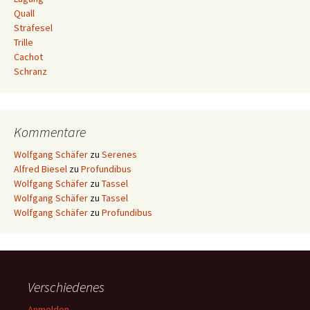
Quall
Strafesel
Trille
Cachot
Schranz
Kommentare
Wolfgang Schäfer
zu
Serenes
Alfred Biesel
zu
Profundibus
Wolfgang Schäfer
zu
Tassel
Wolfgang Schäfer
zu
Tassel
Wolfgang Schäfer
zu
Profundibus
Verschiedenes
Anmelden