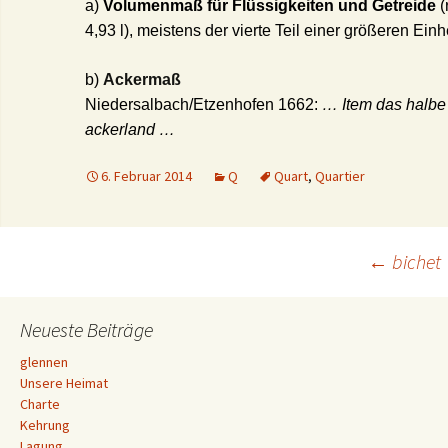
a)
Volumenmaß für Flüssigkeiten und Getreide
(
4,93 l), meistens der vierte Teil einer größeren Ein
b)
Ackermaß
Niedersalbach/Etzenhofen 1662:
… Item das halbe
ackerland …
6. Februar 2014
Q
Quart
,
Quartier
Beitrags-
←
bichet
Navigation
Neueste Beiträge
glennen
Unsere Heimat
Charte
Kehrung
Lagung