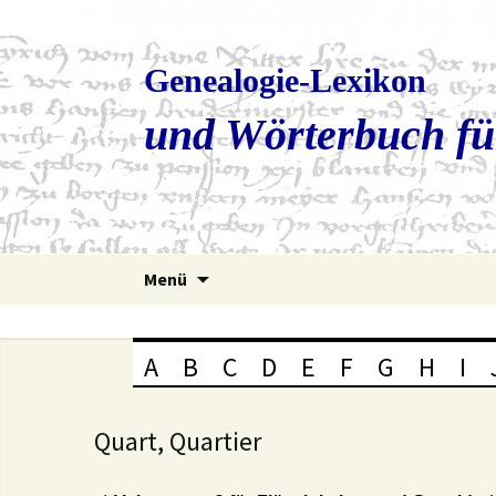
Genealogie-Lexikon
und Wörterbuch fü
Zum
Menü
Inhalt
springen
A
B
C
D
E
F
G
H
I
Quart, Quartier