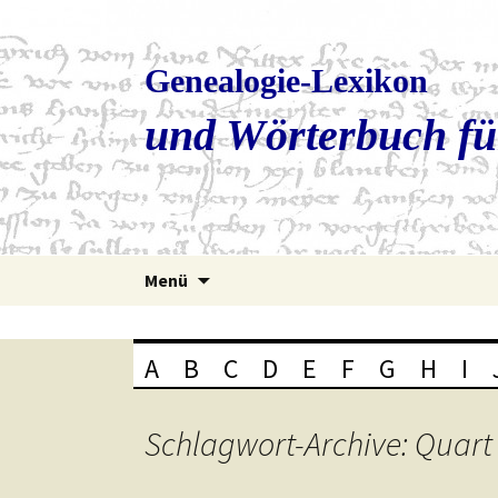
Genealogie-Lexikon
und Wörterbuch fü
Zum
Menü
Inhalt
springen
A
B
C
D
E
F
G
H
I
Schlagwort-Archive: Quart