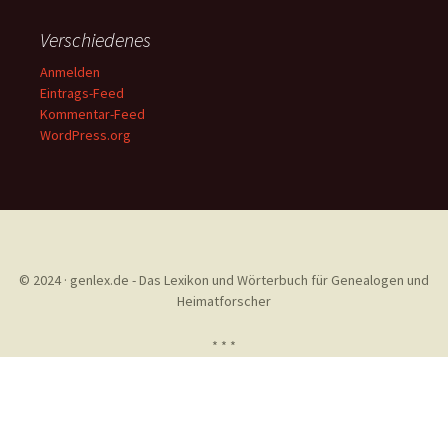
Verschiedenes
Anmelden
Eintrags-Feed
Kommentar-Feed
WordPress.org
© 2024 · genlex.de - Das Lexikon und Wörterbuch für Genealogen und
Heimatforscher
* * *