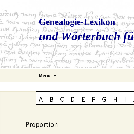
Genealogie-Lexikon
und Wörterbuch fü
Zum
Menü
Inhalt
springen
A
B
C
D
E
F
G
H
I
Proportion