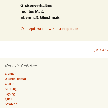
Größenverhältnis
;
rechtes Maß
;
Ebenmaß
,
Gleichmaß
17. April 2014
P
Proportion
Beitrags-
←
propon
Navigation
Neueste Beiträge
glennen
Unsere Heimat
Charte
Kehrung
Lagung
Quall
Strafesel