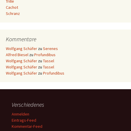
Trille
Cachot
Schranz
Kommentare
Wolfgang Schäfer
zu
Serenes
Alfred Biesel
zu
Profundibus
Wolfgang Schäfer
zu
Tassel
Wolfgang Schäfer
zu
Tassel
Wolfgang Schäfer
zu
Profundibus
Verschiedenes
Anmelden
Eintrags-Feed
Kommentar-Feed