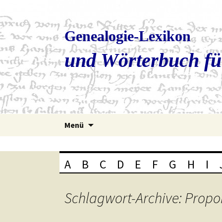
Genealogie-Lexikon
und Wörterbuch fü
Zum
Menü
Inhalt
springen
A
B
C
D
E
F
G
H
I
Schlagwort-Archive: Propo