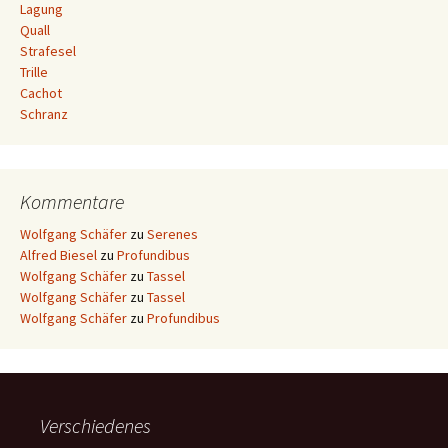
Lagung
Quall
Strafesel
Trille
Cachot
Schranz
Kommentare
Wolfgang Schäfer
zu
Serenes
Alfred Biesel
zu
Profundibus
Wolfgang Schäfer
zu
Tassel
Wolfgang Schäfer
zu
Tassel
Wolfgang Schäfer
zu
Profundibus
Verschiedenes