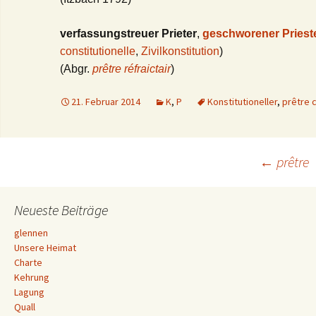
verfassungstreuer Prieter
,
geschworener Priest
constitutionelle
,
Zivilkonstitution
)
(Abgr.
prêtre réfraictair
)
21. Februar 2014
K
,
P
Konstitutioneller
,
prêtre c
Beitrags-
←
prêtre
Navigation
Neueste Beiträge
glennen
Unsere Heimat
Charte
Kehrung
Lagung
Quall